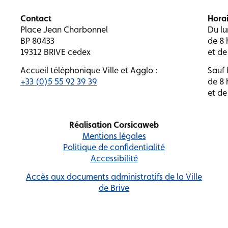
Contact
Horai
Place Jean Charbonnel
Du lu
BP 80433
de 8 
19312 BRIVE cedex
et de
Accueil téléphonique Ville et Agglo :
Sauf l
+33 (0)5 55 92 39 39
de 8 
et de
Réalisation Corsicaweb
Mentions légales
Politique de confidentialité
Accessibilité
Accès aux documents administratifs de la Ville
de Brive