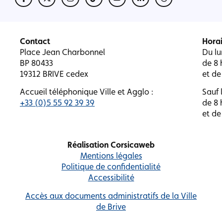
Contact
Horai
Place Jean Charbonnel
Du lu
BP 80433
de 8 
19312 BRIVE cedex
et de
Accueil téléphonique Ville et Agglo :
Sauf l
+33 (0)5 55 92 39 39
de 8 
et de
Réalisation Corsicaweb
Mentions légales
Politique de confidentialité
Accessibilité
Accès aux documents administratifs de la Ville
de Brive