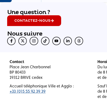
Une question ?
CONTACTEZ-NOUS
Nous suivre
Contact
Horai
Place Jean Charbonnel
Du lu
BP 80433
de 8 
19312 BRIVE cedex
et de
Accueil téléphonique Ville et Agglo :
Sauf l
+33 (0)5 55 92 39 39
de 8 
et de