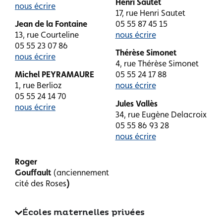
Henri Sautet
nous écrire
17, rue Henri Sautet
Jean de la Fontaine
05 55 87 45 15
13, rue Courteline
nous écrire
05 55 23 07 86
Thérèse Simonet
nous écrire
4, rue Thérèse Simonet
Michel PEYRAMAURE
05 55 24 17 88
1, rue Berlioz
nous écrire
05 55 24 14 70
Jules Vallès
nous écrire
34, rue Eugène Delacroix
05 55 86 93 28
nous écrire
Roger
Gouffault
(anciennement
cité des Roses
)
Écoles maternelles privées