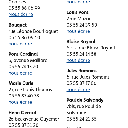
Combes
nous écrire
05 55 88 06 99
Louis Pons
Nous écrire
7,rue Muzac
Bouquet
05 55 24 39 50
rue Léonce Bourliaguet
nous écrire
05 55 86 09 50
Blaise Raynal
nous écrire
6 bis, rue Blaise Raynal
Pont Cardinal
05 55 24 14 58
5, avenue Maillard
nous écrire
05 55 74 13 20
Jules Romains
nous écrire
6, rue Jules Romains
Marie Curie
05 55 87 17 06
27, rue Louis Thomas
nous écrire
05 55 87 40 78
Paul de Salvandy
nous écrire
7bis, rue Paul de
Henri Gérard
Salvandy
26 bis, avenue Guyemer
05 55 24 21 55
05 55 87 31 20