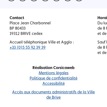
Contact
Horai
Place Jean Charbonnel
Du lu
BP 80433
de 8 
19312 BRIVE cedex
et de
Accueil téléphonique Ville et Agglo :
Sauf l
+33 (0)5 55 92 39 39
de 8 
et de
Réalisation Corsicaweb
Mentions légales
Politique de confidentialité
Accessibilité
Accès aux documents administratifs de la Ville
de Brive