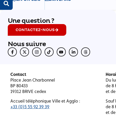
Une question ?
CONTACTEZ-NOUS
Nous suivre
Contact
Horai
Place Jean Charbonnel
Du lu
BP 80433
de 8 
19312 BRIVE cedex
et de
Accueil téléphonique Ville et Agglo :
Sauf l
+33 (0)5 55 92 39 39
de 8 
et de